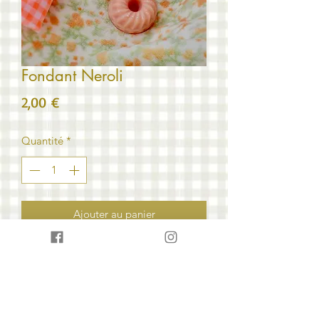
Fondant Neroli
Prix
2,00 €
Quantité
*
Ajouter au panier
🌸 Fondant Parfumé Neroli
En tête, le petit grain diffuse une
fraîcheur verte et boisée
Au cœur, l’huile essentielle de néroli