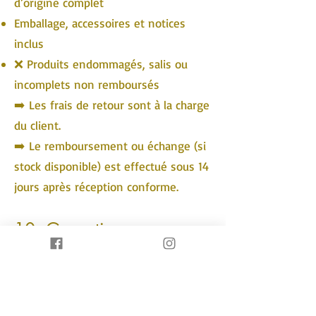
d’origine complet
Emballage, accessoires et notices
inclus
❌ Produits endommagés, salis ou
incomplets non remboursés
➡️ Les frais de retour sont à la charge
du client.
➡️ Le remboursement ou échange (si
stock disponible) est effectué sous 14
jours après réception conforme.
10. Garanties
Les produits bénéficient de la
garantie légale de conformité (articles
1641 et suivants du Code civil).
En cas de non-conformité, Comptoir