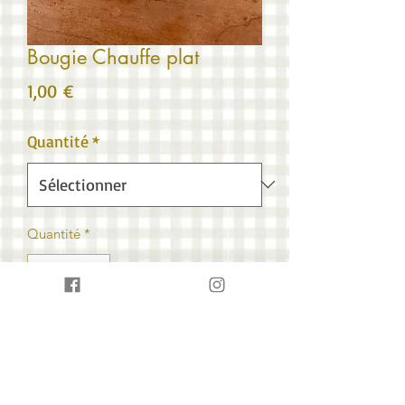
Bougie Chauffe plat
Prix
1,00 €
Quantité
*
Quantité
*
Ajouter au panier
La Bougie chauffe plat à glisser sous la
partie inférieure de votre brûle-parfum